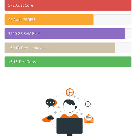
572 Adet Core
96 Adet GPGPU
3520 GB RAM Bellek
150 TB Depolama Alanı
15,15 TeraFlops