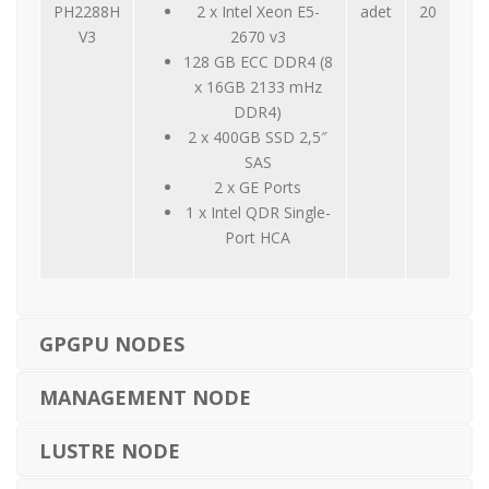
PH2288H
2 x Intel Xeon E5-
adet
20
V3
2670 v3
128 GB ECC DDR4 (8
x 16GB 2133 mHz
DDR4)
2 x 400GB SSD 2,5″
SAS
2 x GE Ports
1 x Intel QDR Single-
Port HCA
GPGPU NODES
MANAGEMENT NODE
LUSTRE NODE